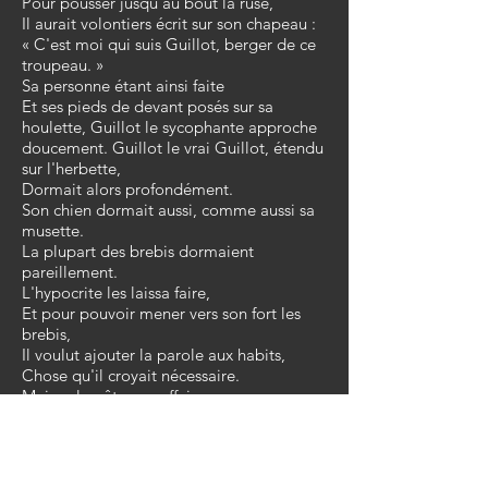
Pour pousser jusqu'au bout la ruse,
Il aurait volontiers écrit sur son chapeau :
« C'est moi qui suis Guillot, berger de ce
troupeau. »
Sa personne étant ainsi faite
Et ses pieds de devant posés sur sa
houlette, Guillot le sycophante approche
doucement. Guillot le vrai Guillot, étendu
sur l'herbette,
Dormait alors profondément.
Son chien dormait aussi, comme aussi sa
musette.
La plupart des brebis dormaient
pareillement.
L'hypocrite les laissa faire,
Et pour pouvoir mener vers son fort les
brebis,
Il voulut ajouter la parole aux habits,
Chose qu'il croyait nécessaire.
Mais cela gâta son affaire,
Il ne put du pasteur contrefaire la voix.
Le ton dont il parla fit retentir les bois,
Et découvrit tout le mystère.
Chacun se réveille à ce son,