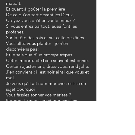
maudit.
Et quant à goûter la première
De ce qu'on sert devant les Dieux,
Croyez-vous qu'il en vaille mieux ?
Si vous entrez partout, aussi font les
profanes.
Sur la tête des rois et sur celle des ânes
Vous allez vous planter ; je n'en
disconviens pas ;
Et je sais que d'un prompt trépas
Cette importunité bien souvent est punie.
Certain ajustement, dites-vous, rend jolie.
J'en conviens : il est noir ainsi que vous et
moi.
Je veux qu'il ait nom mouche : est-ce un
sujet pourquoi
Vous fassiez sonner vos mérites ?
Nomme-t-on pas aussi mouches les
parasites ?
Cessez donc de tenir un langage si vain :
N'ayez plus ces hautes pensées.
Les mouches de cour sont chassées ;
Les mouchards sont pendus ; et vous
mourrez de faim,