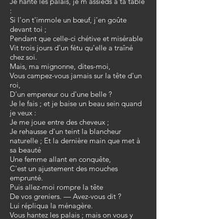
Je hante les palais, je m'assieds à ta table
:
Si l'on t'immole un bœuf, j'en goûte
devant toi ;
Pendant que celle-ci chétive et misérable
Vit trois jours d'un fétu qu'elle a traîné
chez soi.
Mais, ma mignonne, dites-moi,
Vous campez-vous jamais sur la tête d'un
roi,
D'un empereur ou d'une belle ?
Je le fais ; et je baise un beau sein quand
je veux :
Je me joue entre des cheveux ;
Je rehausse d'un teint la blancheur
naturelle ; Et la dernière main que met à
sa beauté
Une femme allant en conquête,
C'est un ajustement des mouches
emprunté.
Puis allez-moi rompre la tête
De vos greniers. — Avez-vous dit ?
Lui répliqua la ménagère.
Vous hantez les palais ; mais on vous y